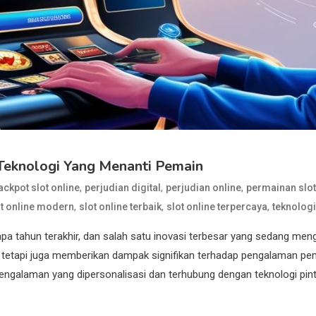
Teknologi Yang Menanti Pemain
,
,
,
ackpot slot online
perjudian digital
perjudian online
permainan slot
,
,
,
ot online modern
slot online terbaik
slot online terpercaya
teknologi
apa tahun terakhir, dan salah satu inovasi terbesar yang sedang me
, tetapi juga memberikan dampak signifikan terhadap pengalaman pe
pengalaman yang dipersonalisasi dan terhubung dengan teknologi pint