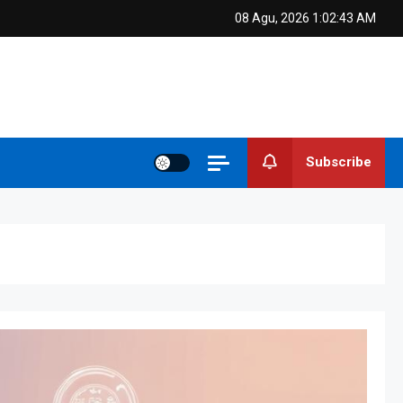
08 Agu, 2026
1:02:44 AM
Subscribe